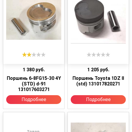
1 380
руб.
1 205
руб.
Поршень 6-8FG15-30 4Y
Поршень Toyota 1DZ II
(STD) d-91
(std) 131017820271
131017603271
Подробнее
Подробнее