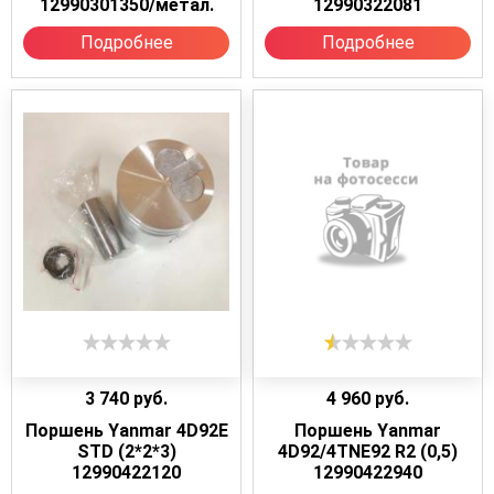
12990301350/метал.
12990322081
Подробнее
Подробнее
3 740
руб.
4 960
руб.
Поршень Yanmar 4D92E
Поршень Yanmar
STD (2*2*3)
4D92/4TNE92 R2 (0,5)
12990422120
12990422940