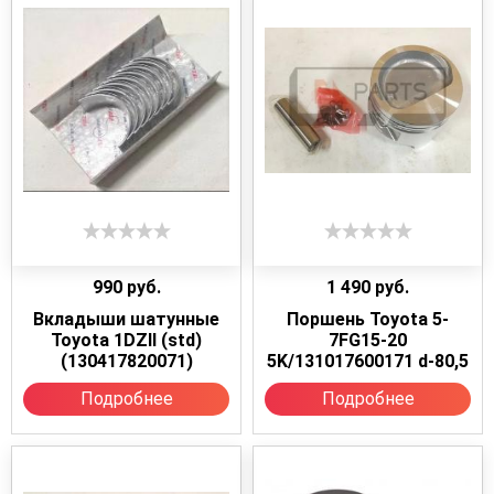
990
руб.
1 490
руб.
Вкладыши шатунные
Поршень Toyota 5-
Toyota 1DZII (std)
7FG15-20
(130417820071)
5K/131017600171 d-80,5
Подробнее
Подробнее