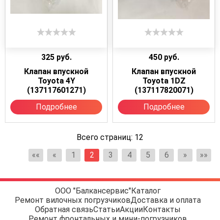
325
руб.
450
руб.
Клапан впускной
Клапан впускной
Toyota 4Y
Toyota 1DZ
(137117601271)
(137117820071)
Подробнее
Подробнее
Всего страниц:
12
««
«
1
2
3
4
5
6
»
»»
ООО "Балкансервис"
Каталог
Ремонт вилочных погрузчиков
Доставка и оплата
Обратная связь
Статьи
Акции
Контакты
Ремонт фронтальных и мини-погрузчиков