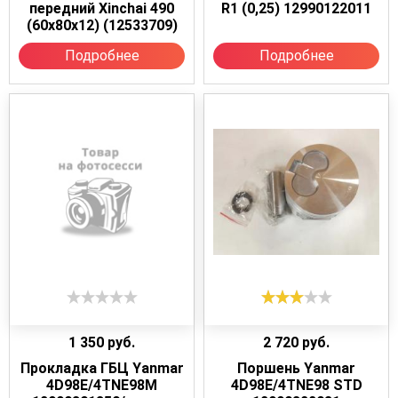
передний Xinchai 490
R1 (0,25) 12990122011
(60х80х12) (12533709)
Подробнее
Подробнее
1 350
руб.
2 720
руб.
Прокладка ГБЦ Yanmar
Поршень Yanmar
4D98E/4TNE98M
4D98E/4TNE98 STD