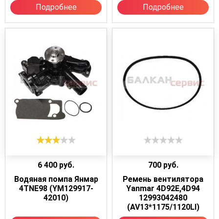
Подробнее
Подробнее
6 400
руб.
700
руб.
Водяная помпа Янмар
Ремень вентилятора
4TNE98 (YM129917-
Yanmar 4D92E,4D94
42010)
12993042480
(AV13*1175/1120LI)