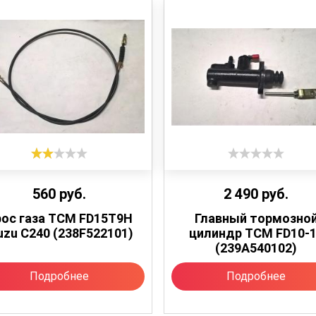
560
руб.
2 490
руб.
рос газа TCM FD15T9H
Главный тормозно
uzu C240 (238F522101)
цилиндр TCM FD10-
(239A540102)
Подробнее
Подробнее