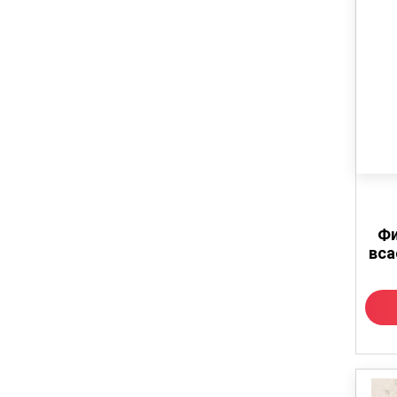
Фи
вс