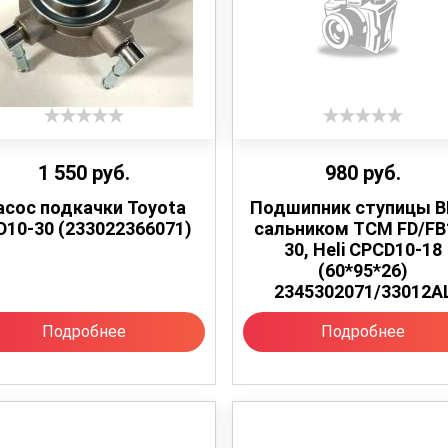
1 550
руб.
980
руб.
асос подкачки Toyota
Подшипник ступицы В
D10-30 (233022366071)
сальником TCM FD/FB
30, Heli CPCD10-18
(60*95*26)
2345302071/33012A
Подробнее
Подробнее