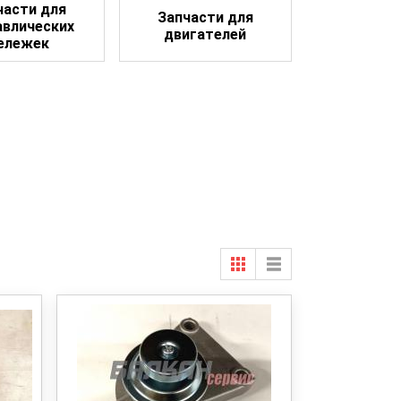
части для
Запчасти для
авлических
двигателей
ележек