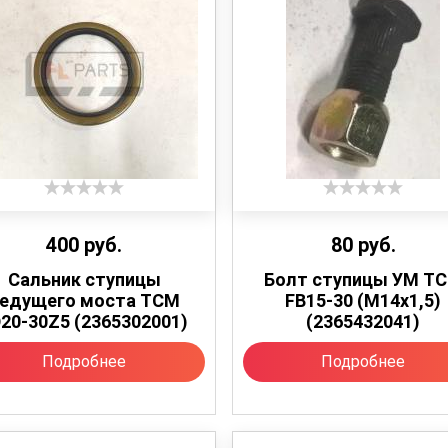
400
руб.
80
руб.
Сальник ступицы
Болт ступицы УМ T
едущего моста TCM
FB15-30 (М14х1,5)
20-30Z5 (2365302001)
(2365432041)
Подробнее
Подробнее