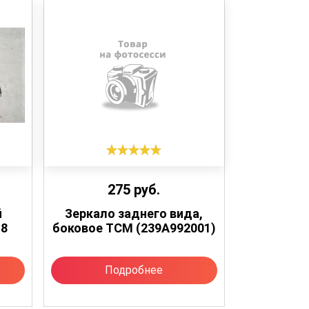
275
руб.
й
Зеркало заднего вида,
18
боковое TCM (239A992001)
Подробнее