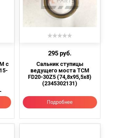
295
руб.
М с
Сальник ступицы
15-
ведущего моста TCM
FD20-30Z5 (74,8х95,5х8)
(2345302131)
L
Подробнее