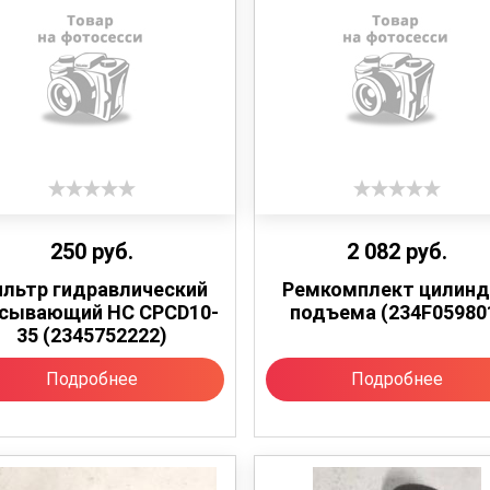
250
руб.
2 082
руб.
льтр гидравлический
Ремкомплект цилинд
асывающий HC CPCD10-
подъема (234F05980
35 (2345752222)
Подробнее
Подробнее